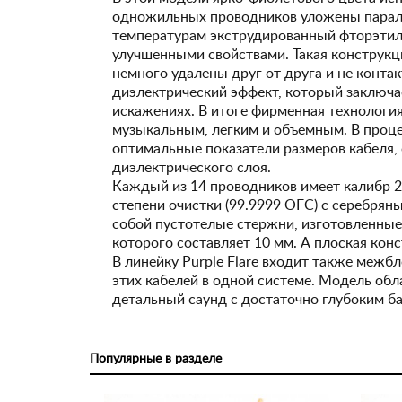
одножильных проводников уложены паралле
температурам экструдированный фторэтилен
улучшенными свойствами. Такая конструкци
немного удалены друг от друга и не контак
диэлектрический эффект, который заключа
искажениях. В итоге фирменная технология
музыкальным, легким и объемным. В проц
оптимальные показатели размеров кабеля
диэлектрического слоя.
Каждый из 14 проводников имеет калибр 2
степени очистки (99.9999 OFC) с серебря
собой пустотелые стержни, изготовленные 
которого составляет 10 мм. А плоская конс
В линейку Purple Flare входит также межб
этих кабелей в одной системе. Модель обл
детальный саунд с достаточно глубоким б
Популярные в разделе