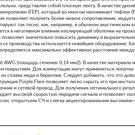
льно, представляя собой плоскую ленту. В качестве диэл
пропилен (FEP), который во многом напоминает тефлон (PT
я позволяет получить более низкое сопротивление, индукти
тируют так тесно, как, например, в обычном акустическом 
ется в негативном влиянии изолирующей оболочки на прохо
 позволяет значительно повысить динамику и выразительнос
ессе производства используется новейшее оборудование, б
, определяется максимально эффективное расстояние межд
6 AWG (площадь сечения: 0,14 мм2). В качестве материала 
ным покрытием. Для коммутации могут применяться лопатки
из сплава меди и бериллия. Следует добавить, что это дово
трукция Purple Flare позволяет легко скрыть его при инстал
лочник и сетевой провод. Для получения оптимального рез
адает высокой скоростью передачи сигнала и позволяет по
асом, открытыми СЧ и слегка акцентированными высокими 