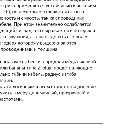
ектрика применяется устойчивый к высоким
FE), но несколько отличается от него
вность и емкость, так как проводники
кабеле. При этом значительно ослабляется
дящий сигнал, что выражается в потерях и
ть звучания, а также сделать его более
лагодаря которому выдерживаются
у проводниками и толщина
используется бескислородная медь высокой
 или бананы типа Z-plug, представляющие
льно гибкий кабель, радиус изгиба
ляции.
ультата логичным шагом станет объединение
лучить в меру динамичный, прозрачный и
частотами.