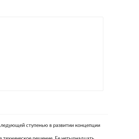
я следующей ступенью в развитии концепции
е техническое решение. Ее четырнадцать