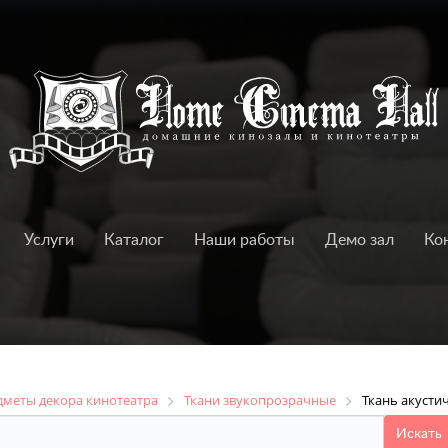
Услуги
Каталог
Наши работы
Демо зал
Ко
дметы декора кинотеатра
Ткани звукопрозрачные
Ткань акустич