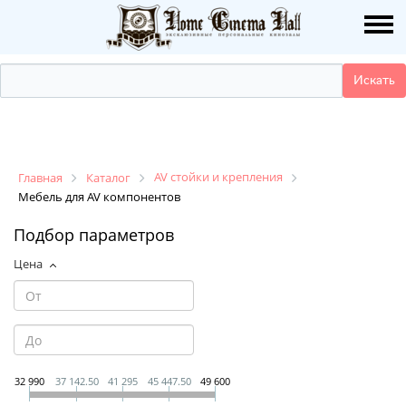
О НАС
ПУБЛИКАЦИИ
УСЛУГИ
КАТАЛОГ
AV стойки и крепления
Главная
Каталог
Мебель для AV компонентов
НАШИ РАБОТЫ
Подбор параметров
Цена
ДЕМО ЗАЛ
КОНТАКТЫ
32 990
37 142.50
41 295
45 447.50
49 600