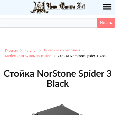
О НАС
ПУБЛИКАЦИИ
УСЛУГИ
КАТАЛОГ
AV стойки и крепления
Главная
Каталог
Мебель для AV компонентов
Стойка NorStone Spider 3 Black
НАШИ РАБОТЫ
Стойка NorStone Spider 3
ДЕМО ЗАЛ
Black
КОНТАКТЫ