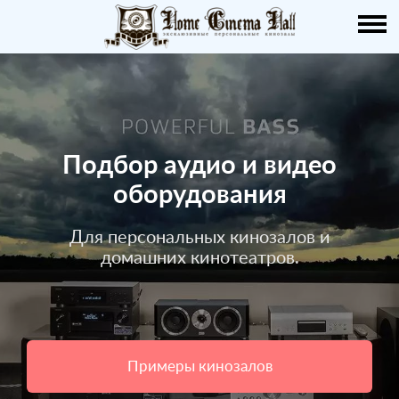
О НАС
ПУБЛИКАЦИИ
УСЛУГИ
Подбор аудио и видео
КАТАЛОГ
оборудования
НАШИ РАБОТЫ
Для персональных кинозалов и
домашних кинотеатров.
ДЕМО ЗАЛ
КОНТАКТЫ
Примеры кинозалов