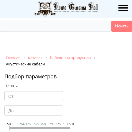
О НАС
ПУБЛИКАЦИИ
УСЛУГИ
КАТАЛОГ
Кабельная продукция
Главная
Каталог
Акустические кабели
НАШИ РАБОТЫ
Подбор параметров
Цена
ДЕМО ЗАЛ
КОНТАКТЫ
500
264 125
527 750
791 375
1 055 000