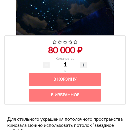
+7 495-951-3751
+7 495-951-3646
Ежедневно 10:00-20:00
info@h-c-h.ru
80 000 ₽
Количество
м
В КОРЗИНУ
В ИЗБРАННОЕ
Для стильного украшения потолочного пространства
кинозала можно использовать потолок "звездное