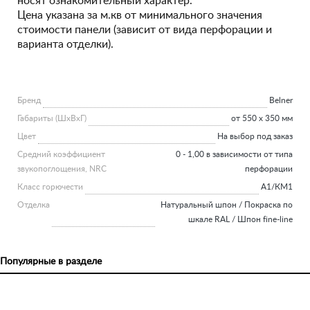
носят ознакомительный характер.
Цена указана за м.кв от минимального значения
стоимости панели (зависит от вида перфорации и
варианта отделки).
Бренд
Belner
Габариты (ШхВхГ)
от 550 х 350 мм
Цвет
На выбор под заказ
Средний коэффициент
0 - 1,00 в зависимости от типа
звукопоглощения, NRC
перфорации
Класс горючести
А1/КМ1
Отделка
Натуральный шпон / Покраска по
шкале RAL / Шпон fine-line
Популярные в разделе