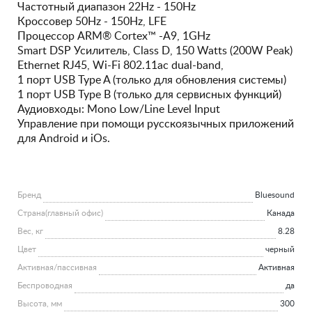
Частотный диапазон 22Hz - 150Hz
Кроссовер 50Hz - 150Hz, LFE
Процессор ARM® Cortex™ -A9, 1GHz
Smart DSP Усилитель, Class D, 150 Watts (200W Peak)
Ethernet RJ45, Wi-Fi 802.11ac dual-band,
1 порт USB Type A (только для обновления системы)
1 порт USB Type B (только для сервисных функций)
Аудиовходы: Mono Low/Line Level Input
Управление при помощи русскоязычных приложений
для Android и iOs.
Бренд
Bluesound
Страна(главный офис)
Канада
Вес, кг
8.28
Цвет
черный
Активная/пассивная
Активная
Беспроводная
да
Высота, мм
300