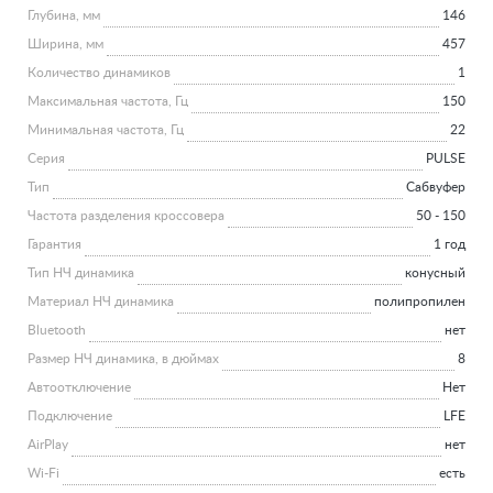
Глубина, мм
146
Ширина, мм
457
Количество динамиков
1
Максимальная частота, Гц
150
Минимальная частота, Гц
22
Серия
PULSE
Тип
Сабвуфер
Частота разделения кроссовера
50 - 150
Гарантия
1 год
Тип НЧ динамика
конусный
Материал НЧ динамика
полипропилен
Bluetooth
нет
Размер НЧ динамика, в дюймах
8
Автоотключение
Нет
Подключение
LFE
AirPlay
нет
Wi-Fi
есть