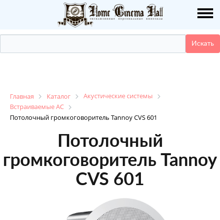
О НАС
ПУБЛИКАЦИИ
УСЛУГИ
КАТАЛОГ
Акустические системы
Главная
Каталог
Встраиваемые АС
Потолочный громкоговоритель Tannoy CVS 601
НАШИ РАБОТЫ
Потолочный
ДЕМО ЗАЛ
громкоговоритель Tannoy
CVS 601
КОНТАКТЫ