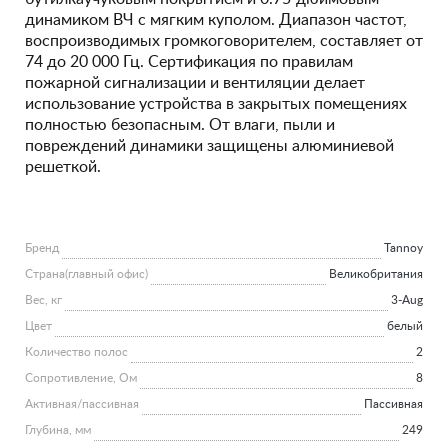
динамиком ВЧ с мягким куполом. Диапазон частот,
воспроизводимых громкоговорителем, составляет от
74 до 20 000 Гц. Сертификация по правилам
пожарной сигнализации и вентиляции делает
использование устройства в закрытых помещениях
полностью безопасным. От влаги, пыли и
повреждений динамики защищены алюминиевой
решеткой.
Бренд
Tannoy
Страна(главный офис)
Великобритания
Вес, кг
3-Aug
Цвет
белый
Количество полос
2
Сопротивление, Ом
8
Активная/пассивная
Пассивная
Глубина, мм
249