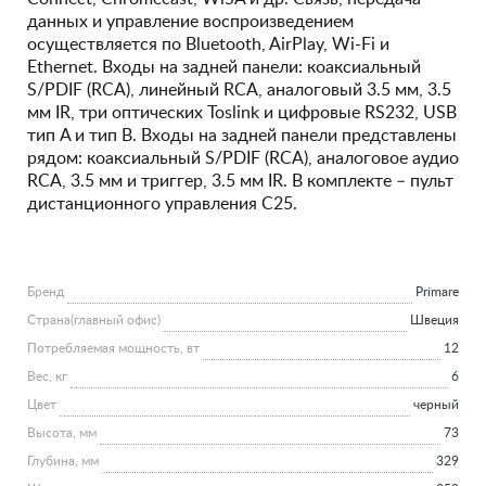
данных и управление воспроизведением
осуществляется по Bluetooth, AirPlay, Wi-Fi и
Ethernet. Входы на задней панели: коаксиальный
S/PDIF (RCA), линейный RCA, аналоговый 3.5 мм, 3.5
мм IR, три оптических Toslink и цифровые RS232, USB
тип A и тип B. Входы на задней панели представлены
рядом: коаксиальный S/PDIF (RCA), аналоговое аудио
RCA, 3.5 мм и триггер, 3.5 мм IR. В комплекте – пульт
дистанционного управления C25.
Бренд
Primare
Страна(главный офис)
Швеция
Потребляемая мощность, вт
12
Вес, кг
6
Цвет
черный
Высота, мм
73
Глубина, мм
329