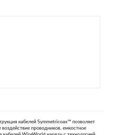
струкция кабелей Symmetricoax™ позволяет
е воздействие проводников, емкостное
е кабелей WireWorld наряду с технологией