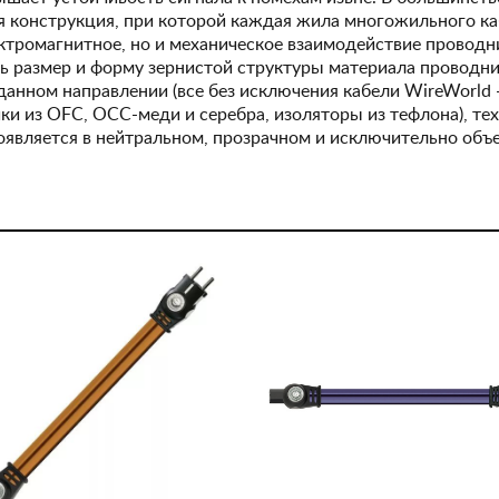
 конструкция, при которой каждая жила многожильного каб
ектромагнитное, но и механическое взаимодействие проводн
ь размер и форму зернистой структуры материала проводни
анном направлении (все без исключения кабели WireWorld 
и из OFC, ОСС-меди и серебра, изоляторы из тефлона), те
оявляется в нейтральном, прозрачном и исключительно объ