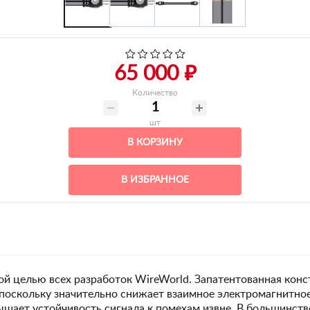
65 000 ₽
Количество
шт
В КОРЗИНУ
В ИЗБРАННОЕ
ой целью всех разработок WireWorld. Запатентованная кон
 поскольку значительно снижает взаимное электромагнитно
ышает устойчивость сигнала к помехам извне. В большинств