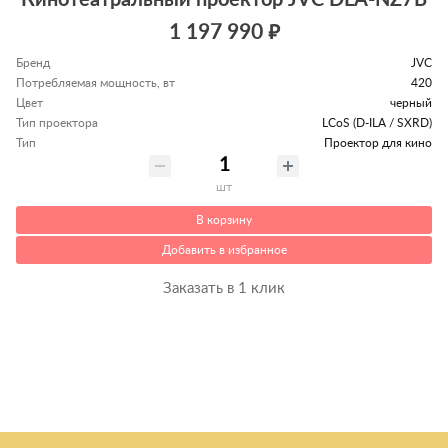
Кинотеатральный проектор JVC DLA-NZ7B
1 197 990 ₽
Бренд
JVC
Потребляемая мощность, вт
420
Цвет
черный
Тип проектора
LCoS (D-ILA / SXRD)
Тип
Проектор для кино
шт
В корзину
Добавить в избранное
Заказать в 1 клик