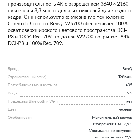
производительность 4K с разрешением 3840 × 2160
пикселей и 8,3 млн отдельных пикселей для каждого
кадра. Они использует эксклюзивную технологию
CinematicColor от BenQ. W5700 обеспечивает 100%
охват сверхширокого цветового пространства DCI-
P3 и 100% Rec. 709, тогда как W2700 покрывает 94%
DCI-P3 и 100% Rec. 709.
Бренд
BenQ
Страна(главный офис)
Тайвань
Потребляемая мощность, вт
405
Вес, кг
6.5
Поддержка Bluetooth и Wi-Fi
нет
Цвет
черный
Особенности
Максимальный размер
изображения, м - 7,62.
Максимальное фокусное
расстояние, мм - 22,9.