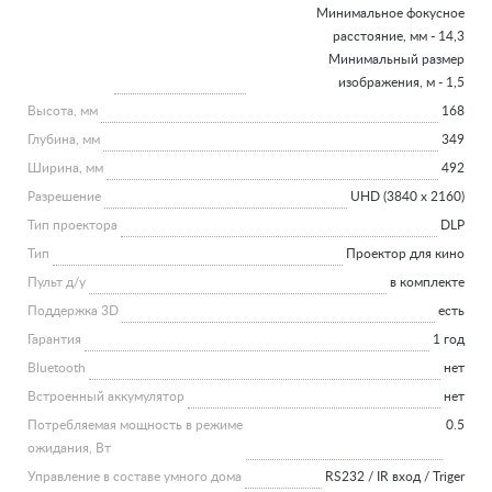
Минимальное фокусное
расстояние, мм - 14,3
Минимальный размер
изображения, м - 1,5
Высота, мм
168
Глубина, мм
349
Ширина, мм
492
Разрешение
UHD (3840 x 2160)
Тип проектора
DLP
Тип
Проектор для кино
Пульт д/у
в комплекте
Поддержка 3D
есть
Гарантия
1 год
Bluetooth
нет
Встроенный аккумулятор
нет
Потребляемая мощность в режиме
0.5
ожидания, Вт
Управление в составе умного дома
RS232 / IR вход / Triger