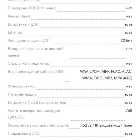
Каналов усиления
2
Поддержка RDS (FM радио)
нет
Режим Direct
нет
Встроенный ЦАП
есть
Ethernet
есть
Разрядность аудио ЦАП
32 бит
Выход на наушники на лицевой
нет
панели
Стрелочный индикатор
нет
Воспроизведение файлов c USB
WAV, LPCM, AIFF, FLAC, ALAC,
WMA, OGG, MP3, MP4 (AAC)
Фонокорректор
нет
Интернет-радио
есть
Встроенный USB проигрыватель
есть
Частота дискретизации аудио
768
ЦАП, кГц
Управление в составе умного дома
RS232 / IR вход-выход / Triger
Поддержка DLNA
есть