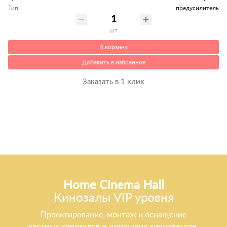
Тип
предусилитель
шт
В корзину
Добавить в избранное
Заказать в 1 клик
Home Cinema Hall
Кинозалы VIP уровня
Проектирование, монтаж и оснащение
частных кинозалов и домашних кинотеатров.