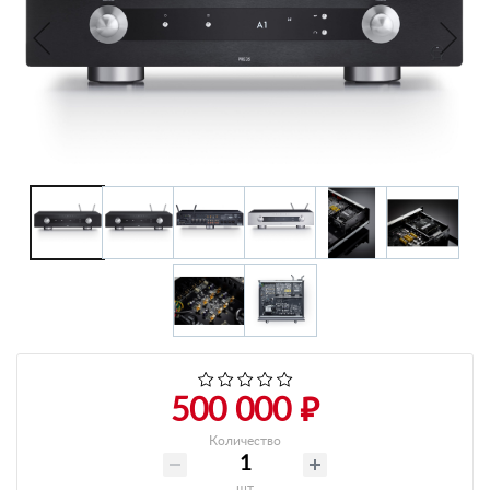
+7 495-951-3751
+7 495-951-3646
Ежедневно 10:00-20:00
info@h-c-h.ru
500 000 ₽
Количество
шт