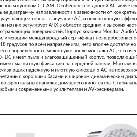
ченным куполом C-CAM. Особенностью данной АС является 
ь ее диаграмму направленности в зависимости от конкретн
 улучшающее точность звучание АС, и повышающую эффекти
 из них регулирует АЧХ в области средних и высоких частот (
отражающих поверхностей. Корпус колонки Monitor Audio 
ем, имеющим международный сертификат пожаробезопасно
18 градусов по всем направлениям, чего вполне достаточно
его направленность можно уже после монтажа АС, что очень
0-IDC имеет пыле и влагозащищенный корпус, позволяющий
 и имеет магнитную фиксацию на передней панели. Монтаж к
спечивающих надежную и плотную фиксацию АС на поверхно
сочетании с хорошими басами и широким динамическим диап
е во фронтальных каналах домашнего кинотеатра. Стабильн
любыми современными усилителями и AV-ресиверами.