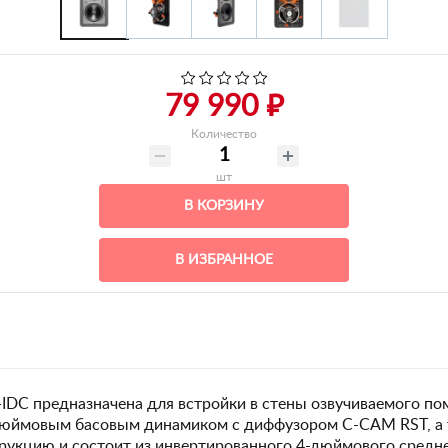
79 990 ₽
Количество
шт
В КОРЗИНУ
В ИЗБРАННОЕ
-IDC предназначена для встройки в стены озвучиваемого п
дюймовым басовым динамиком с диффузором C-CAM RST, а
рукцию и состоит из инвертированного 4-дюймового среднеч