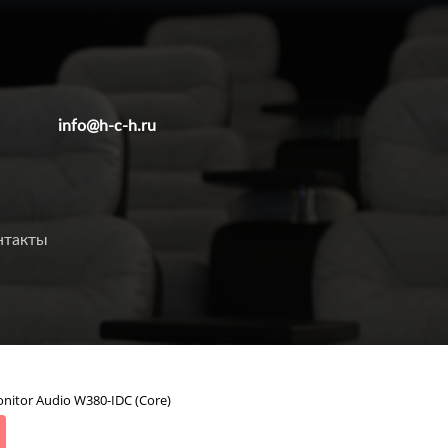
info@h-c-h.ru
нтакты
itor Audio W380-IDC (Core)