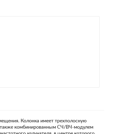
омещения. Колонка имеет трехполосную
 также комбинированным СЧ/ВЧ-модулем
астотного излучателя, в центре которого