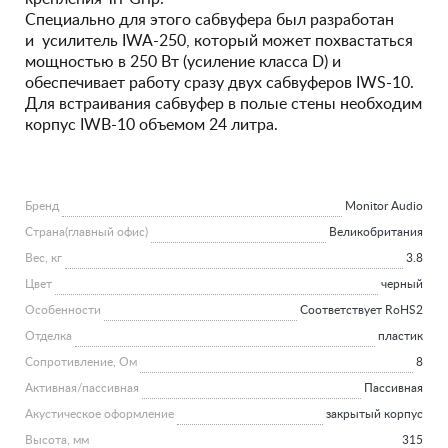
Специально для этого сабвуфера был разработан
и усилитель IWA-250, который может похвастаться
мощностью в 250 Вт (усиление класса D) и
обеспечивает работу сразу двух сабвуферов IWS-10.
Для встраивания сабвуфер в полые стены необходим
корпус IWB-10 объемом 24 литра.
Бренд
Monitor Audio
Страна(главный офис)
Великобритания
Вес, кг
3.8
Цвет
черный
Особенности
Соответствует RoHS2
Отделка
пластик
Сопротивление, Ом
8
Активная/пассивная
Пассивная
Акустическое оформление
закрытый корпус
Высота, мм
315