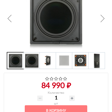
+7 495-951-3751
+7 495-951-3646
Ежедневно 10:00-20:00
info@h-c-h.ru
84 990 ₽
Количество
шт
В КОРЗИНУ